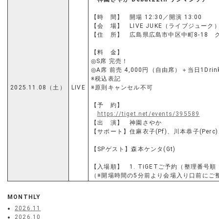
【時 間】 開場 12:30／開演 13:00
【会 場】 LIVE JUKE（ライブジュー
【住 所】 広島県広島市中区中町8-18 
【料 金】
◎S席 完売！
◎A席 前売 4,000円（自由席）＋当日1Dri
※税込表記
2025.11.08（土）
LIVE
※原則キャンセル不可
【予 約】
https://tiget.net/events/395589
【出 演】 神園さやか
【サポート】住麻衣子(Pf)、川本恭子(Perc)、
【SPゲスト】森本ケンタ(Gt)
【入場順】 1. TiGETご予約（整理番号順
（※開場時間の5分前より会場入り口前にご
MONTHLY
2026.11
2026.10