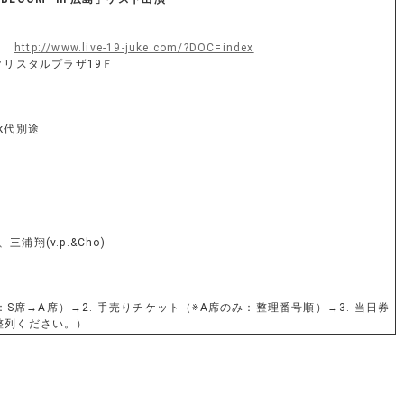
ク）
http://www.live-19-juke.com/?DOC=index
クリスタルプラザ19Ｆ
nk代別途
三浦翔(v.p.&Cho)
：S席→A席）→2. 手売りチケット（※A席のみ：整理番号順）→3. 当日券
整列ください。）