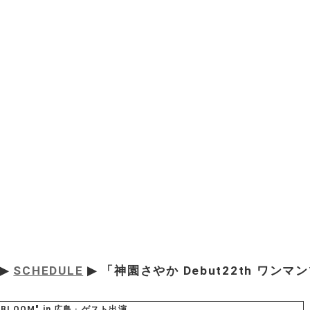
▶
SCHEDULE
▶ 「神園さやか Debut22th ワンマン
"BLOOM" in 広島」ゲスト出演