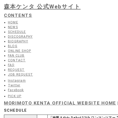
森本ケンタ 公式Webサイト
CONTENTS
HOME
NEWS
SCHEDULE
DISCOGRAPHY
BIOGRAPHY
BLOG
ONLINE SHOP
FAN CLUB
CONTACT
FAQ
REQUEST
JOB REQUEST
Instagram
Twitter
Facebook
PICK UP
MORIMOTO KENTA OFFICIAL WEBSITE HOME
SCHEDULE
「神園さやか Debut22th ワンマンツアー 