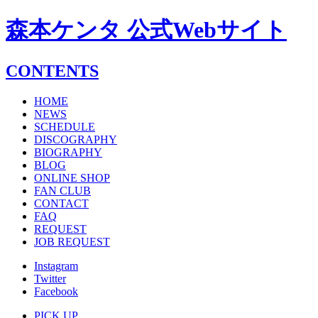
森本ケンタ 公式Webサイト
CONTENTS
HOME
NEWS
SCHEDULE
DISCOGRAPHY
BIOGRAPHY
BLOG
ONLINE SHOP
FAN CLUB
CONTACT
FAQ
REQUEST
JOB REQUEST
Instagram
Twitter
Facebook
PICK UP