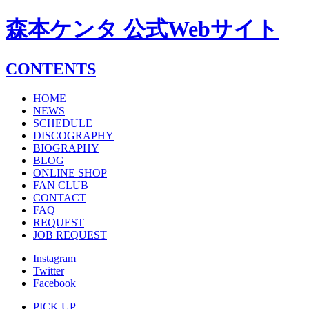
森本ケンタ 公式Webサイト
CONTENTS
HOME
NEWS
SCHEDULE
DISCOGRAPHY
BIOGRAPHY
BLOG
ONLINE SHOP
FAN CLUB
CONTACT
FAQ
REQUEST
JOB REQUEST
Instagram
Twitter
Facebook
PICK UP