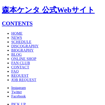
森本ケンタ 公式Webサイト
CONTENTS
HOME
NEWS
SCHEDULE
DISCOGRAPHY
BIOGRAPHY
BLOG
ONLINE SHOP
FAN CLUB
CONTACT
FAQ
REQUEST
JOB REQUEST
Instagram
Twitter
Facebook
PICK UP