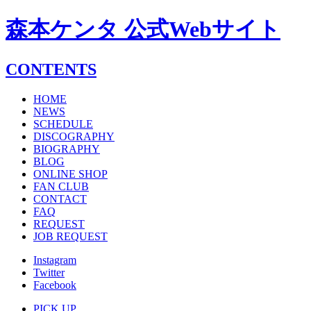
森本ケンタ 公式Webサイト
CONTENTS
HOME
NEWS
SCHEDULE
DISCOGRAPHY
BIOGRAPHY
BLOG
ONLINE SHOP
FAN CLUB
CONTACT
FAQ
REQUEST
JOB REQUEST
Instagram
Twitter
Facebook
PICK UP