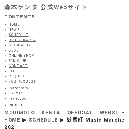
森本ケンタ 公式Webサイト
CONTENTS
HOME
NEWS
SCHEDULE
DISCOGRAPHY
BIOGRAPHY
BLOG
ONLINE SHOP
FAN CLUB
CONTACT
FAQ
REQUEST
JOB REQUEST
Instagram
Twitter
Facebook
PICK UP
MORIMOTO KENTA OFFICIAL WEBSITE
HOME
▶
SCHEDULE
▶ 紙屋町 Music Marche
2021