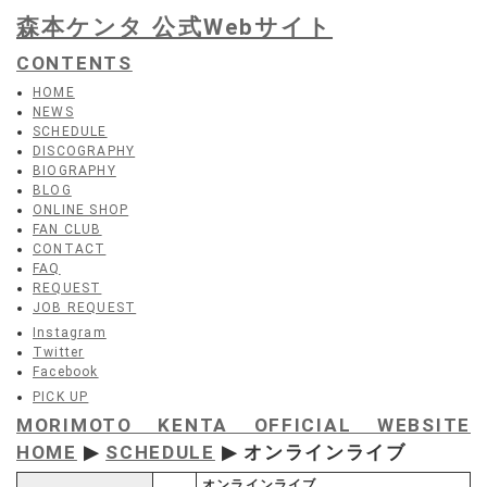
森本ケンタ 公式Webサイト
CONTENTS
HOME
NEWS
SCHEDULE
DISCOGRAPHY
BIOGRAPHY
BLOG
ONLINE SHOP
FAN CLUB
CONTACT
FAQ
REQUEST
JOB REQUEST
Instagram
Twitter
Facebook
PICK UP
MORIMOTO KENTA OFFICIAL WEBSITE
HOME
▶
SCHEDULE
▶ オンラインライブ
オンラインライブ