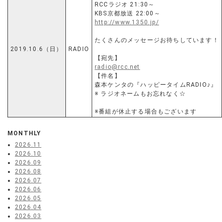
RCCラジオ 21:30～
KBS京都放送 22:00～
http://www.1350.jp/
たくさんのメッセージお待ちしています！
2019.10.6（日）
RADIO
【宛先】
radio@rcc.net
【件名】
森本ケンタの『ハッピータイムRADIO♪』
※ ラジオネームもお忘れなく☆
※番組が休止する場合もございます
MONTHLY
2026.11
2026.10
2026.09
2026.08
2026.07
2026.06
2026.05
2026.04
2026.03