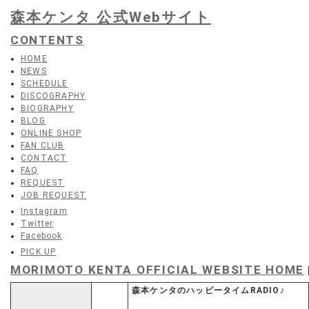
森本ケンタ 公式Webサイト
CONTENTS
HOME
NEWS
SCHEDULE
DISCOGRAPHY
BIOGRAPHY
BLOG
ONLINE SHOP
FAN CLUB
CONTACT
FAQ
REQUEST
JOB REQUEST
Instagram
Twitter
Facebook
PICK UP
MORIMOTO KENTA OFFICIAL WEBSITE HOME
森本ケンタのハッピータイムRADIO♪