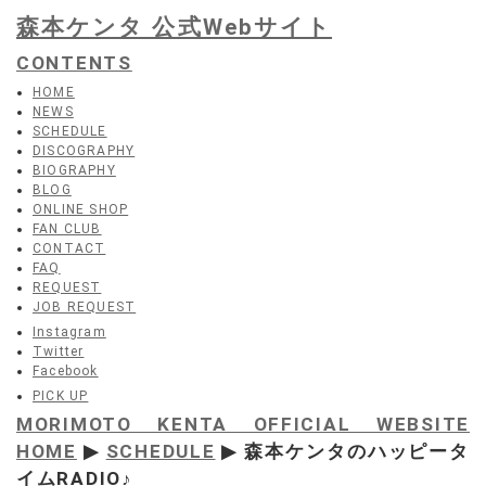
森本ケンタ 公式Webサイト
CONTENTS
HOME
NEWS
SCHEDULE
DISCOGRAPHY
BIOGRAPHY
BLOG
ONLINE SHOP
FAN CLUB
CONTACT
FAQ
REQUEST
JOB REQUEST
Instagram
Twitter
Facebook
PICK UP
MORIMOTO KENTA OFFICIAL WEBSITE
HOME
▶
SCHEDULE
▶ 森本ケンタのハッピータ
イムRADIO♪