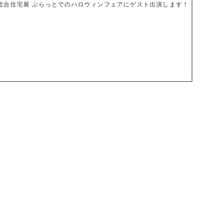
プ総合住宅展 ぷらっとでのハロウィンフェアにゲスト出演します！