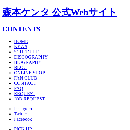
森本ケンタ 公式Webサイト
CONTENTS
HOME
NEWS
SCHEDULE
DISCOGRAPHY
BIOGRAPHY
BLOG
ONLINE SHOP
FAN CLUB
CONTACT
FAQ
REQUEST
JOB REQUEST
Instagram
Twitter
Facebook
PICK UP