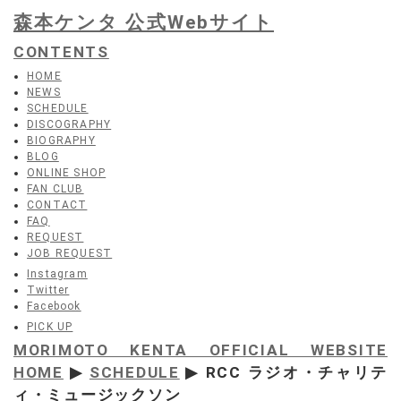
森本ケンタ 公式Webサイト
CONTENTS
HOME
NEWS
SCHEDULE
DISCOGRAPHY
BIOGRAPHY
BLOG
ONLINE SHOP
FAN CLUB
CONTACT
FAQ
REQUEST
JOB REQUEST
Instagram
Twitter
Facebook
PICK UP
MORIMOTO KENTA OFFICIAL WEBSITE
HOME
▶
SCHEDULE
▶ RCC ラジオ・チャリテ
ィ・ミュージックソン