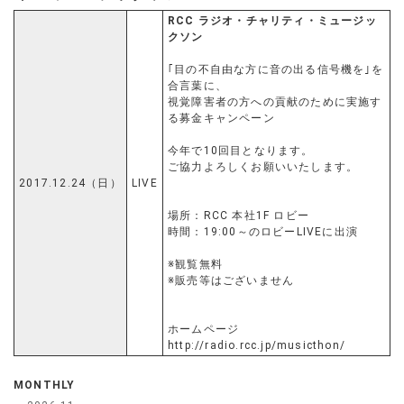
RCC ラジオ・チャリティ・ミュージッ
クソン
｢目の不自由な方に音の出る信号機を｣を
合言葉に、
視覚障害者の方への貢献のために実施す
る募金キャンペーン
今年で10回目となります。
ご協力よろしくお願いいたします。
2017.12.24（日）
LIVE
場所：RCC 本社1F ロビー
時間：19:00～のロビーLIVEに出演
※観覧無料
※販売等はございません
ホームページ
http://radio.rcc.jp/musicthon/
MONTHLY