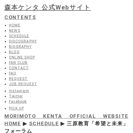
森本ケンタ 公式Webサイト
CONTENTS
HOME
NEWS
SCHEDULE
DISCOGRAPHY
BIOGRAPHY
BLOG
ONLINE SHOP
FAN CLUB
CONTACT
FAQ
REQUEST
JOB REQUEST
Instagram
Twitter
Facebook
PICK UP
MORIMOTO KENTA OFFICIAL WEBSITE
HOME
▶
SCHEDULE
▶ 三原教育「希望と未来」
フォーラム