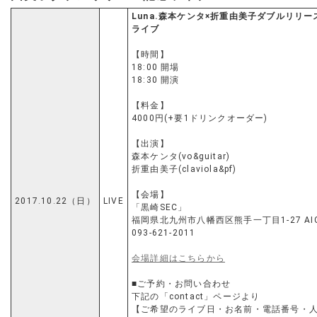
Luna.森本ケンタ×折重由美子ダブルリリー
ライブ
【時間】
18:00 開場
18:30 開演
【料金】
4000円(+要1ドリンクオーダー)
【出演】
森本ケンタ(vo&guitar)
折重由美子(claviola&pf)
【会場】
2017.10.22（日）
LIVE
「黒崎SEC」
福岡県北九州市八幡西区熊手一丁目1-27 AI
093-621-2011
会場詳細はこちらから
■ご予約・お問い合わせ
下記の「contact」ページより
【ご希望のライブ日・お名前・電話番号・