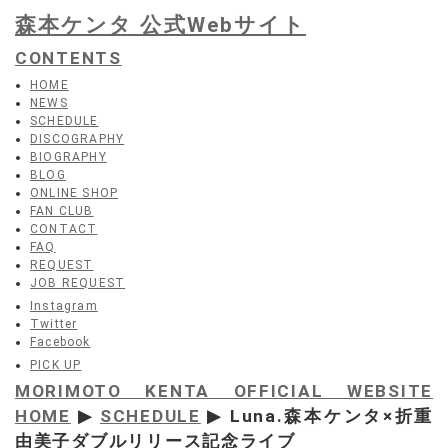
森本ケンタ 公式Webサイト
CONTENTS
HOME
NEWS
SCHEDULE
DISCOGRAPHY
BIOGRAPHY
BLOG
ONLINE SHOP
FAN CLUB
CONTACT
FAQ
REQUEST
JOB REQUEST
Instagram
Twitter
Facebook
PICK UP
MORIMOTO KENTA OFFICIAL WEBSITE
HOME
▶
SCHEDULE
▶ Luna.森本ケンタ×折重
由美子ダブルリリース記念ライブ