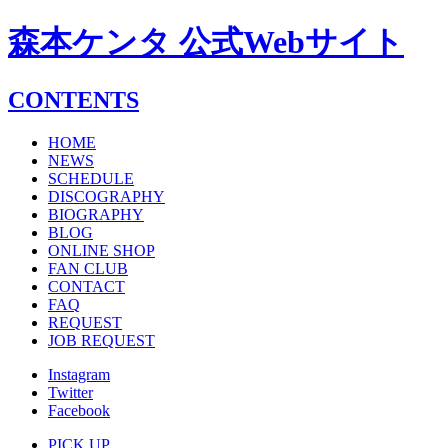
森本ケンタ 公式Webサイト
CONTENTS
HOME
NEWS
SCHEDULE
DISCOGRAPHY
BIOGRAPHY
BLOG
ONLINE SHOP
FAN CLUB
CONTACT
FAQ
REQUEST
JOB REQUEST
Instagram
Twitter
Facebook
PICK UP