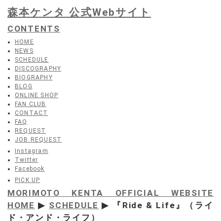
森本ケンタ 公式Webサイト
CONTENTS
HOME
NEWS
SCHEDULE
DISCOGRAPHY
BIOGRAPHY
BLOG
ONLINE SHOP
FAN CLUB
CONTACT
FAQ
REQUEST
JOB REQUEST
Instagram
Twitter
Facebook
PICK UP
MORIMOTO KENTA OFFICIAL WEBSITE
HOME
▶
SCHEDULE
▶ 『Ride & Life』（ライ
ド・アンド・ライフ）