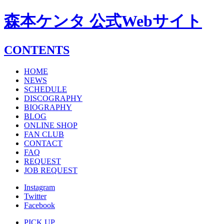
森本ケンタ 公式Webサイト
CONTENTS
HOME
NEWS
SCHEDULE
DISCOGRAPHY
BIOGRAPHY
BLOG
ONLINE SHOP
FAN CLUB
CONTACT
FAQ
REQUEST
JOB REQUEST
Instagram
Twitter
Facebook
PICK UP