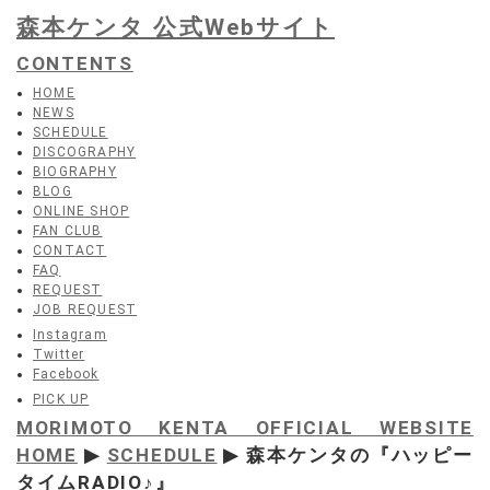
森本ケンタ 公式Webサイト
CONTENTS
HOME
NEWS
SCHEDULE
DISCOGRAPHY
BIOGRAPHY
BLOG
ONLINE SHOP
FAN CLUB
CONTACT
FAQ
REQUEST
JOB REQUEST
Instagram
Twitter
Facebook
PICK UP
MORIMOTO KENTA OFFICIAL WEBSITE
HOME
▶
SCHEDULE
▶ 森本ケンタの『ハッピー
タイムRADIO♪』