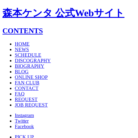
森本ケンタ 公式Webサイト
CONTENTS
HOME
NEWS
SCHEDULE
DISCOGRAPHY
BIOGRAPHY
BLOG
ONLINE SHOP
FAN CLUB
CONTACT
FAQ
REQUEST
JOB REQUEST
Instagram
Twitter
Facebook
PICK UP