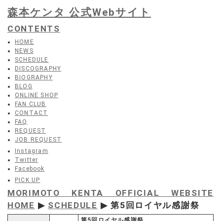
森本ケンタ 公式Webサイト
CONTENTS
HOME
NEWS
SCHEDULE
DISCOGRAPHY
BIOGRAPHY
BLOG
ONLINE SHOP
FAN CLUB
CONTACT
FAQ
REQUEST
JOB REQUEST
Instagram
Twitter
Facebook
PICK UP
MORIMOTO KENTA OFFICIAL WEBSITE
HOME
▶
SCHEDULE
▶ 第5回ロイヤル感謝祭
第5回ロイヤル感謝祭